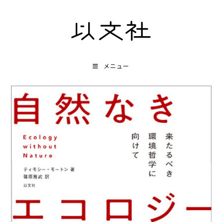
コ
ン
テ
ン
ツ
メニュー
へ
ス
キ
ッ
プ