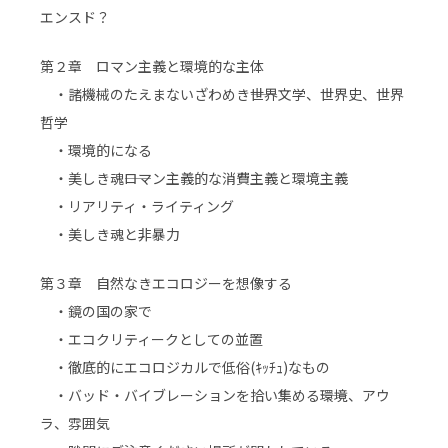
エンスド？
第２章 ロマン主義と環境的な主体
・諸機械のたえまないざわめき――世界文学、世界史、世界
哲学
・環境的になる
・美しき魂――ロマン主義的な消費主義と環境主義
・リアリティ・ライティング
・美しき魂と非暴力
第３章 自然なきエコロジーを想像する
・鏡の国の家で
・エコクリティークとしての並置
・徹底的にエコロジカルで低俗(ｷｯﾁｭ)なもの
・バッド・バイブレーションを拾い集める――環境、アウ
ラ、雰囲気