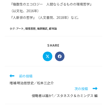
『複数性のエコロジー 人間ならざるものの環境哲学』
（以文社、2016年）
『人新世の哲学』（人文書院、2018年）など。
タグ
:
アート
,
環境思想
,
篠原雅武
,
都市論
SHARE
SHARE
THIS
CONTENT
Opens
Opens
in
in
a
a
new
new
window
window
そ
前の投稿
の
増補 明治思想史／松本三之介
他
次の投稿
の
記
侵略者は誰か?／スタネスク＆カミングス 編
事
を