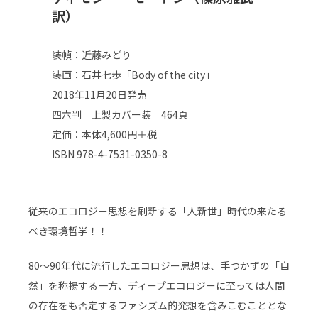
訳）
装幀：近藤みどり
装画：石井七歩「Body of the city」
2018年11月20日発売
四六判 上製カバー装 464頁
定価：本体4,600円＋税
ISBN 978-4-7531-0350-8
従来のエコロジー思想を刷新する「人新世」時代の来たる
べき環境哲学！！
80～90年代に流行したエコロジー思想は、手つかずの「自
然」を称揚する一方、ディープエコロジーに至っては人間
の存在をも否定するファシズム的発想を含みこむこととな