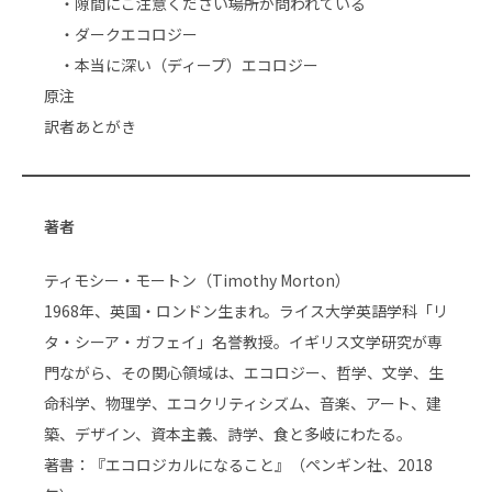
・隙間にご注意ください――場所が問われている
・ダークエコロジー
・本当に深い（ディープ）エコロジー
原注
訳者あとがき
著者
ティモシー・モートン（Timothy Morton）
1968年、英国・ロンドン生まれ。ライス大学英語学科「リ
タ・シーア・ガフェイ」名誉教授。イギリス文学研究が専
門ながら、その関心領域は、エコロジー、哲学、文学、生
命科学、物理学、エコクリティシズム、音楽、アート、建
築、デザイン、資本主義、詩学、食と多岐にわたる。
著書：『エコロジカルになること』（ペンギン社、2018