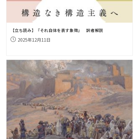
【立ち読み】『それ自体を表す象徴』 訳者解説
投
2025年12月11日
稿
公
開
日: