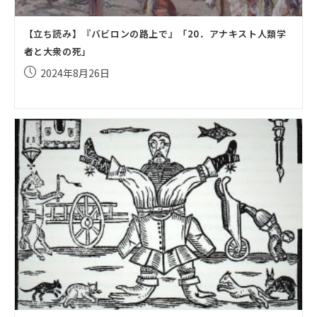
【立ち読み】『バビロンの路上で』「20．アナキスト人類学
者と大衆の死」
投
2024年8月26日
稿
公
開
日: