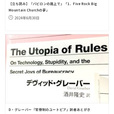
【立ち読み】『バビロンの路上で』「1．Five Rock Big
Mountain Churchの夢」
投
2024年6月30日
稿
公
開
日:
D・グレーバー『官僚制のユートピア』訳者あとがき