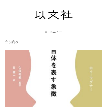
コ
ン
テ
ン
ツ
メニュー
へ
立ち読み
ス
キ
ッ
プ