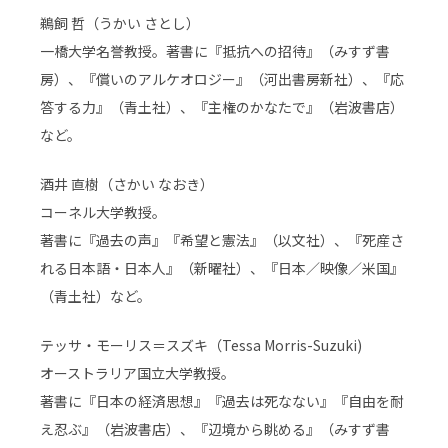
鵜飼 哲（うかい さとし）
一橋大学名誉教授。著書に『抵抗への招待』（みすず書
房）、『償いのアルケオロジー』（河出書房新社）、『応
答する力』（青土社）、『主権のかなたで』（岩波書店）
など。
酒井 直樹（さかい なおき）
コーネル大学教授。
著書に『過去の声』『希望と憲法』（以文社）、『死産さ
れる日本語・日本人』（新曜社）、『日本／映像／米国』
（青土社）など。
テッサ・モーリス＝スズキ（Tessa Morris-Suzuki)
オーストラリア国立大学教授。
著書に『日本の経済思想』『過去は死なない』『自由を耐
え忍ぶ』（岩波書店）、『辺境から眺める』（みすず書