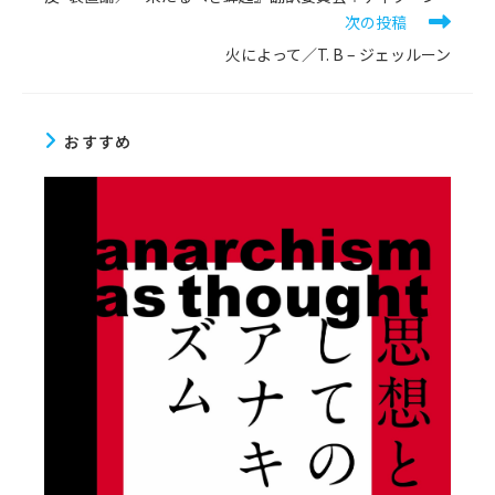
他
次の投稿
の
記
火によって／T. B – ジェッルーン
事
を
読
む
おすすめ