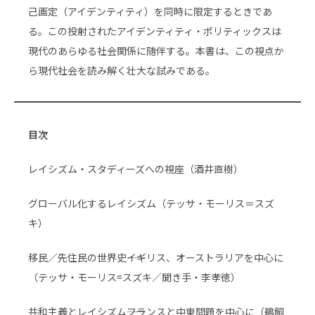
己画定（アイデンティティ）を同時に限定するときであ
る。この投射されたアイデンティティ・ポリティックスは
現代のあらゆる社会関係に随伴する。本書は、この視点か
ら現代社会を読み解く壮大な試みである。
目次
レイシズム・スタディーズへの視座（酒井直樹）
グローバル化するレイシズム（テッサ・モーリス＝スズ
キ）
移民／先住民の世界史――イギリス、オーストラリアを中心に
（テッサ・モーリス=スズキ／聞き手・李孝徳）
共和主義とレイシズム――フランスと中東問題を中心に（鵜飼