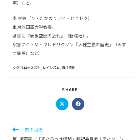
房）など。
李 孝徳（り・たかのり／イ・ヒョドク）
東京外国語大学教授。
著書に『表象空間の近代』（新曜社）。
訳書にＧ・Ｍ・フレドリクソン『人種主義の歴史』（みす
ず書房）など。
タグ
:
T.M＝スズキ
,
レイシズム
,
酒井直樹
SHARE
SHARE
THIS
CONTENT
Opens
Opens
in
in
a
a
new
new
window
window
そ
前の投稿
の
反−装置論／『来たるべき蜂起』翻訳委員会＋ティクーン