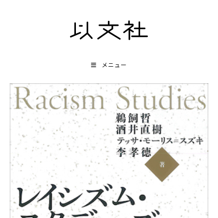
コ
ン
テ
ン
ツ
メニュー
へ
ス
キ
ッ
プ