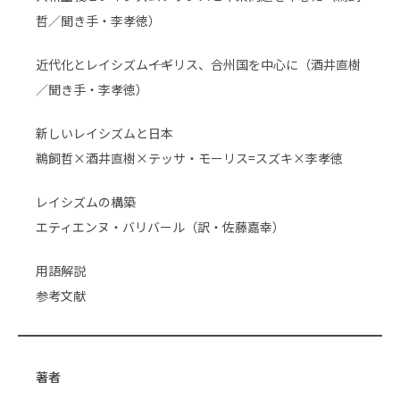
哲／聞き手・李孝徳）
近代化とレイシズム――イギリス、合州国を中心に（酒井直樹
／聞き手・李孝徳）
新しいレイシズムと日本
鵜飼哲×酒井直樹×テッサ・モーリス=スズキ×李孝徳
レイシズムの構築
エティエンヌ・バリバール（訳・佐藤嘉幸）
用語解説
参考文献
著者