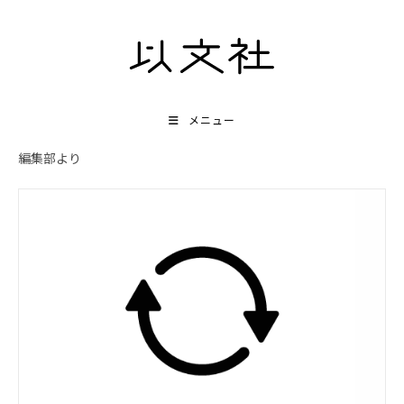
コ
ン
テ
ン
ツ
メニュー
へ
編集部より
ス
キ
ッ
プ