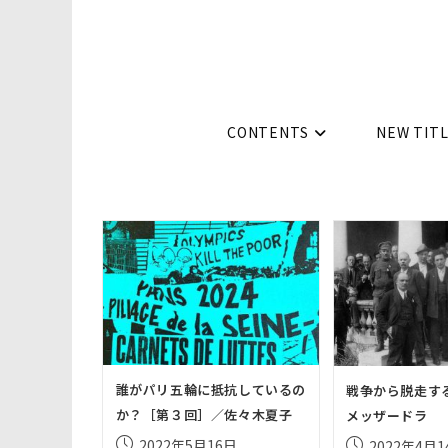
コ
ン
テ
ン
ツ
CONTENTS
NEW TIT
へ
ス
キ
ッ
プ
誰がパリ五輪に抵抗しているの
戦争から脱走す
か？［第３回］／佐々木夏子
メッザードラ
投
投
2022年5月16日
2022年4月1