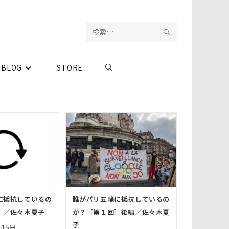
検
サ
索
イ
BLOG
STORE
ウ
を
ト
実
内
ェ
行
検
ブ
索
サ
イ
に抵抗しているの
誰がパリ五輪に抵抗しているの
ト
］／佐々木夏子
か？［第１回］後編／佐々木夏
子
月15日