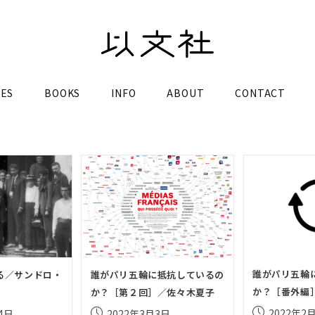
LES
BOOKS
INFO
ABOUT
CONTACT
誰がパリ五輪
る／サンドロ・
誰がパリ五輪に抵抗しているの
か？［番外編
か？［第２回］／佐々木夏子
投
投
2022年2
4日
2022年3月3日