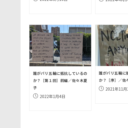
稿
稿
公
公
開
開
日:
日:
誰がパリ五輪に
誰がパリ五輪に抵抗しているの
か？［序］／佐
か？［第１回］前編／佐々木夏
子
投
2021年11月
稿
投
2022年1月4日
公
稿
開
公
日:
開
日: