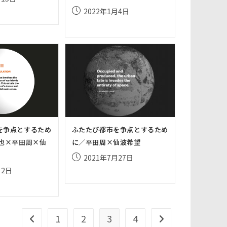
の
投
2022年1月4日
稿
公
検
開
日:
索
を
ト
を争点とするため
ふたたび都市を争点とするため
眞也×平田周×仙
に／平田周×仙波希望
グ
投
2021年7月27日
稿
月2日
ル
公
開
日:
1
2
3
4
前のページヘ
次のページへ