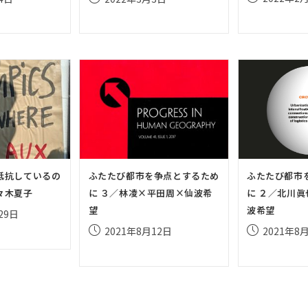
稿
稿
公
公
開
開
日:
日:
抵抗しているの
ふたたび都市を争点とするため
ふたたび都市
々木夏子
に ３／林凌×平田周×仙波希
に ２／北川
望
波希望
29日
投
投
2021年8月12日
2021年8
稿
稿
公
公
開
開
日:
日: