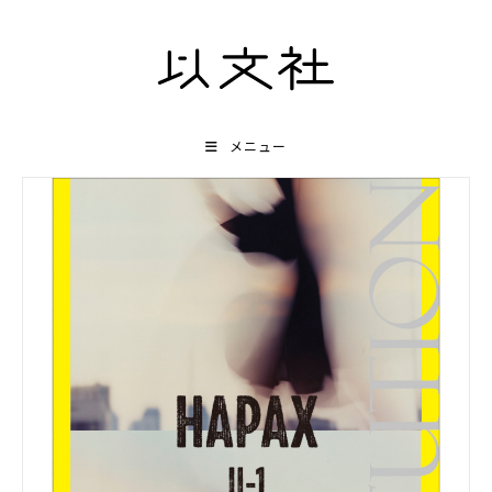
コ
ン
テ
ン
ツ
メニュー
へ
ス
キ
ッ
プ