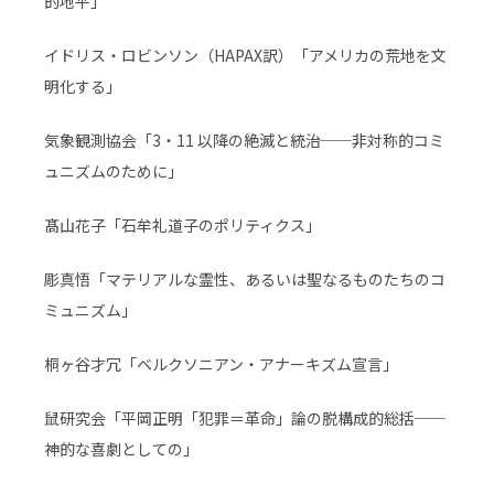
的地平」
イドリス・ロビンソン（HAPAX訳）「アメリカの荒地を文
明化する」
気象観測協会「3・11 以降の絶滅と統治──非対称的コミ
ュニズムのために」
髙山花子「石牟礼道子のポリティクス」
彫真悟「マテリアルな霊性、あるいは聖なるものたちのコ
ミュニズム」
桐ヶ谷才冗「ベルクソニアン・アナーキズム宣言」
鼠研究会「平岡正明「犯罪＝革命」論の脱構成的総括──
神的な喜劇としての」