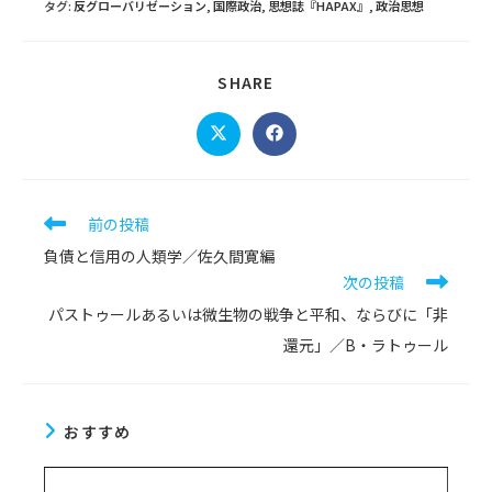
タグ
:
反グローバリゼーション
,
国際政治
,
思想誌『HAPAX』
,
政治思想
SHARE
SHARE
THIS
CONTENT
Opens
Opens
in
in
a
a
new
new
window
window
そ
前の投稿
の
負債と信用の人類学／佐久間寛編
他
次の投稿
の
記
パストゥールあるいは微生物の戦争と平和、ならびに「非
事
還元」／B・ラトゥール
を
読
む
おすすめ