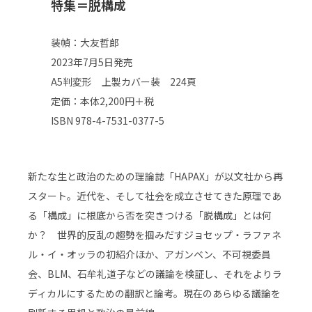
特集＝脱構成
装幀：大友哲郎
2023年7月5日発売
A5判変形 上製カバー装 224頁
定価：本体2,200円＋税
ISBN 978-4-7531-0377-5​
新たな生と政治のための理論誌「HAPAX」が以文社から再
スタート。近代を、そして社会を成立させてきた原理であ
る「構成」に根底から否を突きつける「脱構成」とは何
か？ 世界的反乱の趨勢を掴みだすジョセップ・ラファネ
ル・イ・オッラの初紹介ほか、アガンベン、不可視委員
会、BLM、石牟礼道子などの議論を検証し、それをよりラ
ディカルにするための翻訳と論考。現在のあらゆる議論を