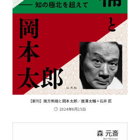
【新刊】南方熊楠と岡本太郎／唐澤太輔＋石井 匠
2024年6月15日