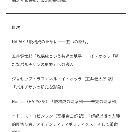
刷新する思想と政治の最前線。
目次
HAPAX「脱構成のために──五つの断片」
五井健太郎「脱構成という共通の地平──イ・オッラ「新
たなパルチザンの形象」への導入」
ジョセップ・ラファネル・イ・オッラ（五井健太郎 訳）
「パルチザンの新たな形象」
Hostis（HAPAX訳）「脱構成の時系列──未完の時系列」
イドリス・ロビンソン（高祖岩三郎 訳）「蜂起以後の人種
的裏切り者、アイデンティティポリティクス、そして革命