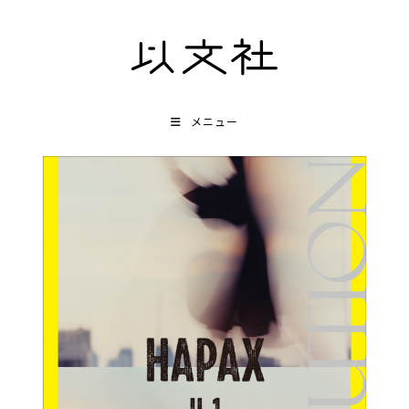
コ
ン
テ
ン
ツ
メニュー
へ
ス
キ
ッ
プ