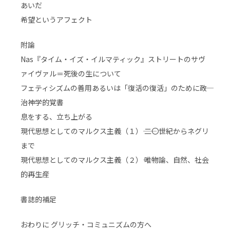
あいだ
希望というアフェクト
附論
Nas『タイム・イズ・イルマティック』ストリートのサヴ
ァイヴァル＝死後の生について
フェティシズムの善用あるいは「復活の復活」のために――政
治神学的覚書
息をする、立ち上がる
現代思想としてのマルクス主義（１）―― 二〇世紀からネグリ
まで
現代思想としてのマルクス主義（２）―― 唯物論、自然、社会
的再生産
書誌的補足
おわりに グリッチ・コミュニズムの方へ