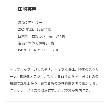
田崎英明
装幀：宗利淳一
2024年12月18日発売
四六判 並製カバー装 344頁
定価：本体3,200円＋税
ISBN 978-4-7531-0392-8
ヒップホップ、パレスチナ、クィアな身体、映画のスクリ
ーン、物語るオブジェ、叛乱する群衆たち……同じものの
狭間で立ち上がり、異なるものの共通性を鳴り響かせる、
グリッチ＝ノイズの政治哲学。充実の文献案内付き。