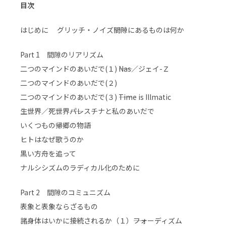
目次
はじめに グリッチ・ノイズ――間隙にあるものは何か
Part 1 間隙のリアリズム
二つのマインドのあいだで(１) ――Nas／ジェイ-Ｚ
二つのマインドのあいだで(２)
二つのマインドのあいだで(３) ――Time is Illmatic
生世界／死世界――パレスチナと私のあいだで
いくつもの帰郷の物語
ヒトはなぜ歌うのか
黒い方舟を追って
ナルシシズムのラディカル化のために
Part 2 間隙のコミュニズム
表象と表象ならざるもの
諸身体はいかに接続されるか（１）――フォーディズム