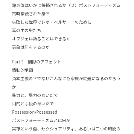
諸身体はいかに接続されるか（２）――ポストフォーディズム
常時接続された身体
失敗した世界で――レオ・ベルサーニのために
耳の中の虫たち
オブジェは語ることはできるか
表象は何をするのか
Part 3 間隙のアフェクト
情動的地図
資本主義の下でなぜこんなにも家族が問題になるのだろう
か
暴力と非暴力のあいだで
目的と手段のあいだで
Possession/Possessed
ポストフォーディズムとは何か
実存という傷、セクシュアリティ、あるいは二つの時間の