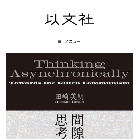
コ
ン
テ
ン
ツ
メニュー
へ
ス
キ
ッ
プ