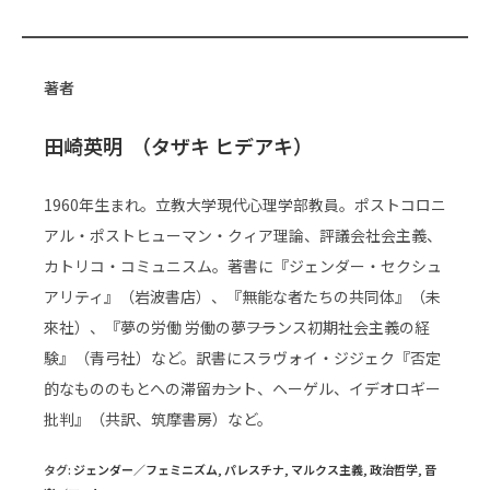
著者
田崎英明 （タザキ ヒデアキ）
1960年生まれ。立教大学現代心理学部教員。ポストコロニ
アル・ポストヒューマン・クィア理論、評議会社会主義、
カトリコ・コミュニスム。著書に『ジェンダー・セクシュ
アリティ』（岩波書店）、『無能な者たちの共同体』（未
來社）、『夢の労働 労働の夢――フランス初期社会主義の経
験』（青弓社）など。訳書にスラヴォイ・ジジェク『否定
的なもののもとへの滞留――カント、ヘーゲル、イデオロギー
批判』（共訳、筑摩書房）など。
タグ
:
ジェンダー／フェミニズム
,
パレスチナ
,
マルクス主義
,
政治哲学
,
音