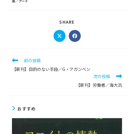
楽／アート
SHARE
SHARE
THIS
CONTENT
Opens
Opens
in
in
a
a
new
new
window
window
そ
前の投稿
の
【新刊】目的のない手段／G・アガンベン
他
次の投稿
の
記
【新刊】労働者／海大汎
事
を
読
む
おすすめ