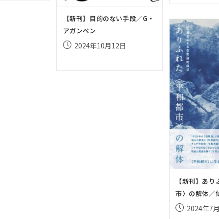
開
【新刊】目的のない手段／G・
日:
アガンベン
投
2024年10月12日
稿
公
開
日:
【新刊】あり
市〉の解体／
投
2024年7
稿