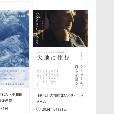
の
公
開
日:
検
索
を
ト
グ
ル
ふれた〈平和都
【新刊】大地に住む／B・ラト
仙波希望
ゥール
月31日
投
2024年7月31日