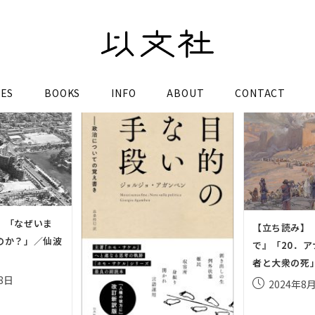
LES
BOOKS
INFO
ABOUT
CONTACT
】「なぜいま
【立ち読み】
のか？」／仙波
で』「20．
者と大衆の死
8日
投
2024年8
稿
公