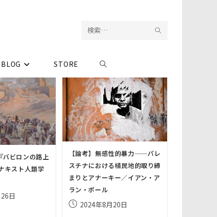
検
サ
索
イ
BLOG
STORE
ウ
を
ト
実
内
ェ
行
検
ブ
索
サ
【論考】無感性的暴力──パレ
『バビロンの路上
スチナにおける植民地的取り締
アナキスト人類学
イ
まりとアナーキー／イアン・ア
」
ラン・ポール
月26日
ト
投
2024年8月20日
稿