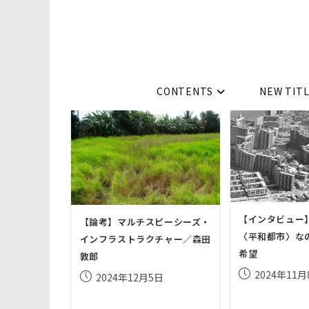
コ
ン
テ
ン
ツ
CONTENTS
NEW TIT
へ
ス
キ
ッ
プ
【インタビュー
【論考】マルチスピーシーズ・
〈平和都市〉な
インフラストラクチャー／森田
希望
敦郎
投
2024年11月
投
2024年12月5日
稿
稿
公
公