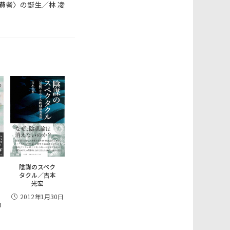
費者〉の誕生／林 凌
陰謀のスペク
タクル／吉本
光宏
2012年1月30日
3