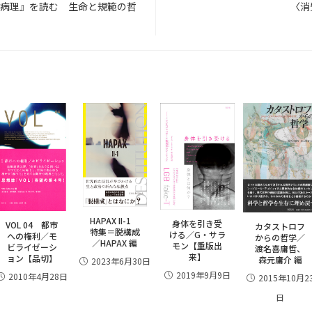
病理』を読む 生命と規範の哲
〈消
HAPAX II-1
身体を引き受
VOL 04 都市
カタストロフ
特集＝脱構成
ける／G・サラ
への権利／モ
からの哲学／
／HAPAX 編
モン【重版出
ビライゼーシ
渡名喜庸哲、
来】
ョン【品切】
森元庸介 編
2023年6月30日
2019年9月9日
2010年4月28日
2015年10月2
日