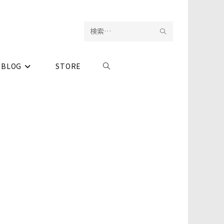
検
サ
索
イ
BLOG
STORE
ウ
を
ト
実
内
ェ
行
検
ブ
索
サ
イ
ト