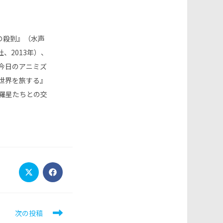
の殺到』（水声
、2013年）、
今日のアニミズ
世界を旅する』
綺羅星たちとの交
Opens
Opens
in
in
a
a
new
new
window
window
次の投稿