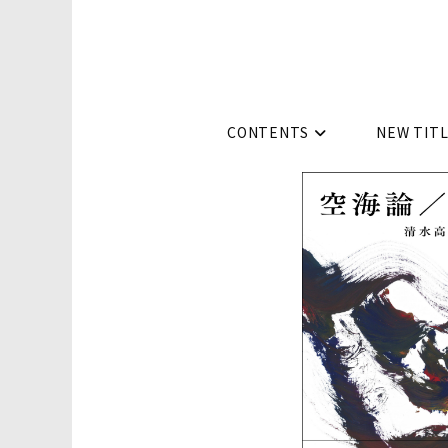
コ
ン
テ
ン
ツ
CONTENTS
NEW TIT
へ
ス
キ
ッ
プ