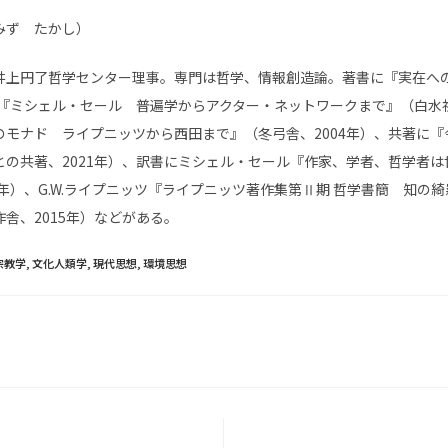
みず たかし）
井上円了哲学センター理事。専門は哲学、情報創造論。著書に『実在へ
、『ミシェル・セール 普遍学からアクター・ネットワークまで』（白水社
のモナド ライプニッツから西田まで』（冬弓舎、2004年）、共著に『
との共著、2021年）、訳書にミシェル・セール『作家、学者、哲学者は
6年）、G.W.ライプニッツ『ライプニッツ著作集第Ⅱ期 哲学書簡 知の
舎、2015年）などがある。
宗教学
,
文化人類学
,
現代思想
,
環境思想
T