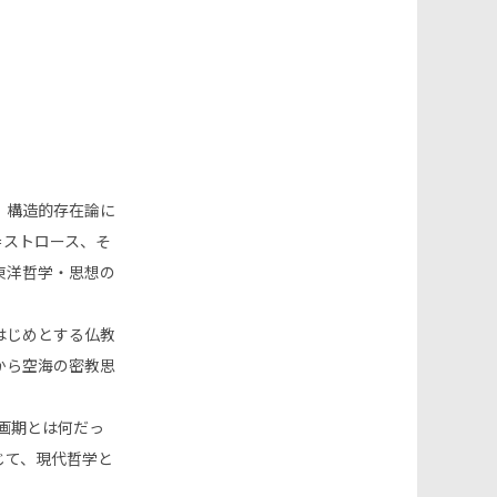
の
検
索
を
、構造的存在論に
＝ストロース、そ
ト
東洋哲学・思想の
グ
はじめとする仏教
から空海の密教思
ル
画期とは何だっ
じて、現代哲学と