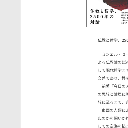
仏教と哲学、25
ミシェル・セー
よる仏教論の試
して現代哲学ま
交差であり、哲
前著『今日のア
の思想と論理に
想に至るまで、
東西の人類によ
たのかを問いか
しての空海を描