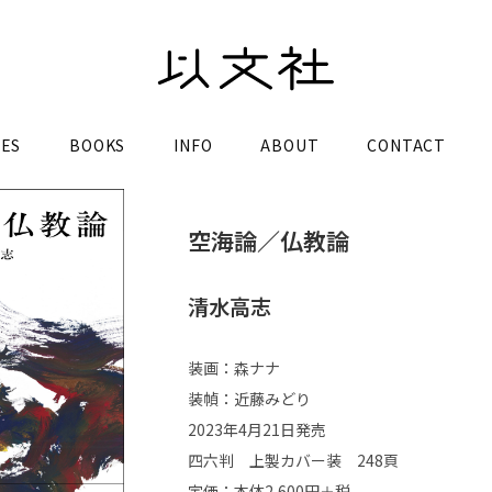
LES
BOOKS
INFO
ABOUT
CONTACT
空海論／仏教論
清水高志
装画：森ナナ
装幀：近藤みどり
2023年4月21日発売
四六判 上製カバー装 248頁
定価：本体2,600円＋税