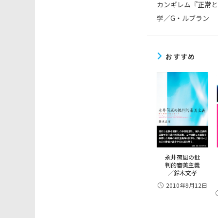
カンギレム『正常と
他
の
学／G・ルブラン
記
事
を
読
おすすめ
む
永井荷風の批
判的審美主義
／鈴木文孝
2010年9月12日