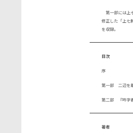
第一部には上七
修正した「上七
を収録。
目次
序
第一部 二辺を
第二部 『吽字
著者