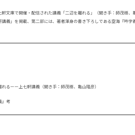
軒文庫で開催・配信された講義「二辺を離れる」（聞き手：師茂樹、
軒講義」を掲載、第二部には、著者渾身の書き下ろしである空海『吽字
離れるーー上七軒講義（聞き手：師茂樹、亀山隆彦）
義』考