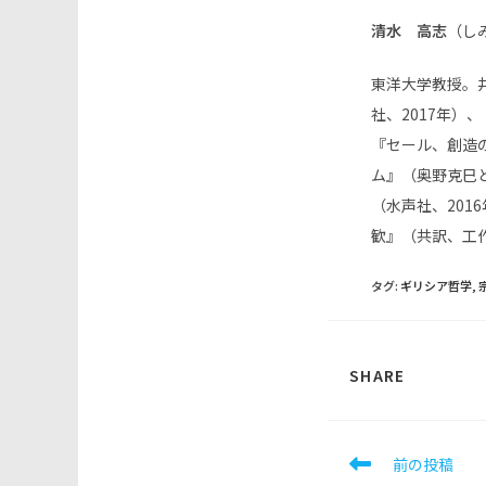
清水 高志
（し
東洋大学教授。
社、2017年）
『セール、創造
ム』（奥野克巳
（水声社、201
歓』（共訳、工作
タグ
:
ギリシア哲学
,
SHARE
SHARE
THIS
CONTEN
そ
前の投稿
の