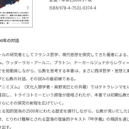
ISBN 978-4-7531-0374-4
00年の対話
ルの研究者としてフランス哲学、現代思想を探究してきた著者による
み。ウッダーラカ・アールニ、プラトン、ナーガールジュナからレヴィ
でを総動員しながら、仏教を思考する本書は、まさに西洋哲学・思想と
学と仏教の対話、その試みの最前線である。
ニミズム』（文化人類学者・奥野克巳との共著）ではテトラレンマを
着目し、トライコトミーという原理が提唱されたが、本書では初期仏教
さらにその探究の射程を広げていく。
る知的営為の2500年にわたる歴史を遡行しながら、仏教が見いだした
け、とりわけ難解とされる空海の理論的テキスト『吽字義』の精読を通
き出す。