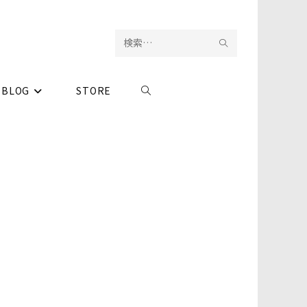
検
サ
索
イ
BLOG
STORE
ウ
を
ト
実
内
ェ
行
検
ブ
索
サ
イ
ト