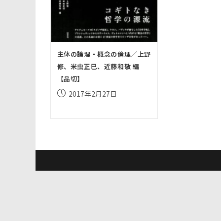
主体の論理・概念の倫理／上野
修、米虫正巳、近藤和敬 編
【品切】
投
2017年2月27日
稿
公
開
日: