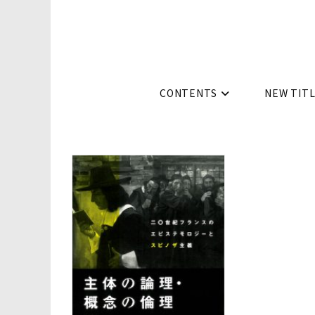
コ
ン
テ
ン
ツ
CONTENTS
NEW TIT
へ
ス
キ
ッ
プ