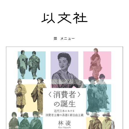
コ
ン
テ
ン
ツ
メニュー
へ
ス
キ
ッ
プ