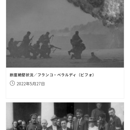
断崖絶壁状況／フランコ・ベラルディ（ビフォ）
投
2022年5月27日
稿
公
開
日: