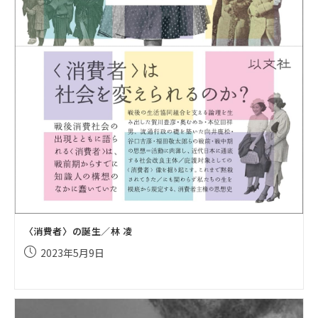
〈消費者〉の誕生／林 凌
投
2023年5月9日
稿
公
開
日: