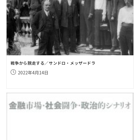
戦争から脱走する／サンドロ・メッザードラ
投
2022年4月14日
稿
公
開
日: