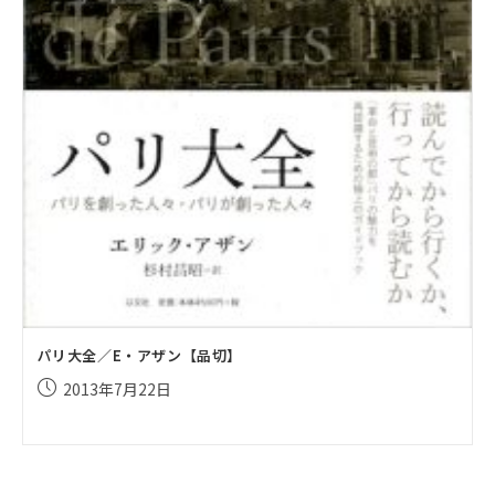
パリ大全／E・アザン【品切】
投
2013年7月22日
稿
公
開
日: