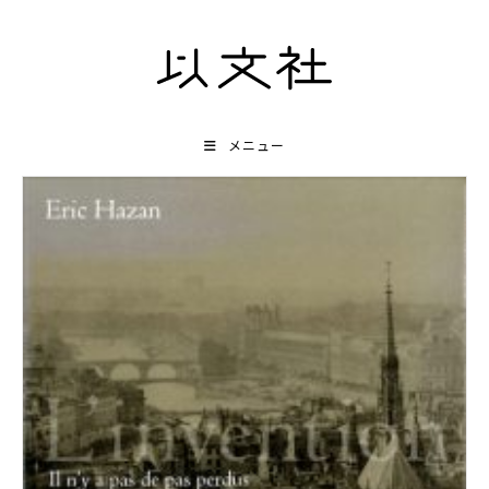
コ
ン
テ
ン
ツ
メニュー
へ
ス
キ
ッ
プ