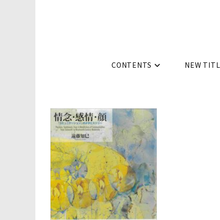
コ
ン
テ
ン
ツ
CONTENTS
NEW TIT
へ
ス
キ
ッ
プ