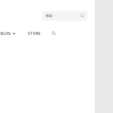
検
サ
索
イ
BLOG
STORE
ウ
を
ト
実
内
ェ
行
検
ブ
索
サ
イ
ト