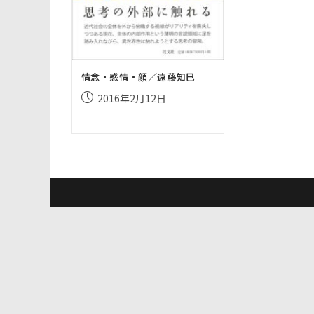
情念・感情・顔／遠藤知巳
投
2016年2月12日
稿
公
開
日: