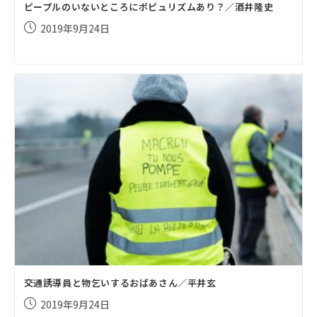
ピープルのいないところにポピュリズムあり？／酒井隆史
投
2019年9月24日
稿
公
開
日:
交通誘導員と物乞いするおばあさん／平井玄
投
2019年9月24日