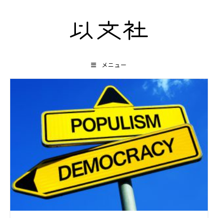
コ
ン
テ
ン
ツ
メニュー
へ
ス
キ
ッ
プ