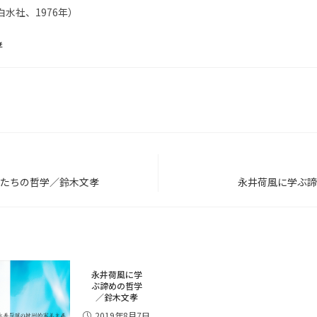
白水社、1976年）
孝
T
たちの哲学／鈴木文孝
永井荷風に学ぶ諦
永井荷風に学
ぶ諦めの哲学
／鈴木文孝
2019年8月7日