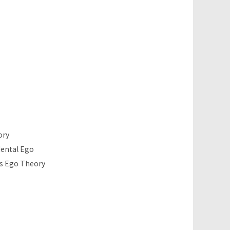
ory
dental Ego
is Ego Theory