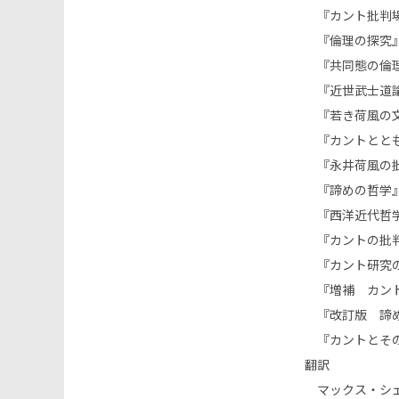
『カント批判――
『倫理の探究』
『共同態の倫理学
『近世武士道論
『若き荷風の文
『カントととも
『永井荷風の批判
『諦めの哲学』
『西洋近代哲学
『カントの批判
『カント研究の
『増補 カント
『改訂版 諦め
『カントとその
翻訳
マックス・シェ