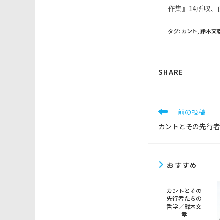
作集』14所収、
タグ
:
カント
,
鈴木文
SHARE
SHARE
THIS
CONTEN
そ
前の投稿
の
カントとその先行者
他
の
記
事
おすすめ
を
読
む
カントとその
先行者たちの
哲学／鈴木文
孝