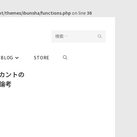
t/themes/ibunsha/functions.php
on line
36
検
サ
索
イ
BLOG
STORE
ウ
を
ト
カントの
実
内
ェ
論考
行
検
ブ
索
サ
イ