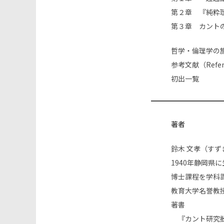
第２章 『純粋
第３章 カント
哲学・倫理学の
参考文献（Refer
初出一覧
著者
鈴木 文孝（すず
1940年静岡県
博士課程を学科
教育大学名誉教
著書
『カント研究――