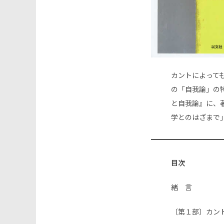
カントによって
の「自我論」の
と自我論』に、
学とのはざまで
目次
緒 言
〔第１部〕カン