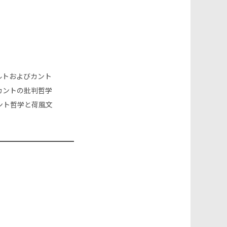
ト
の
検
ルトおよびカント
カントの批判哲学
索
ント哲学と荷風文
を
ト
グ
ル