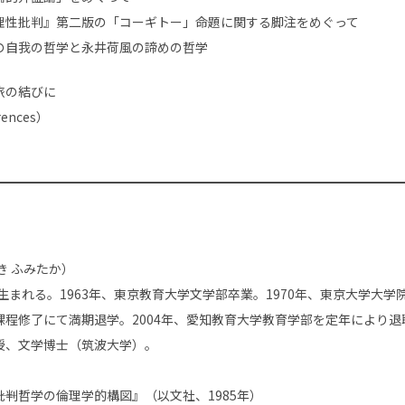
理性批判』第二版の「コーギトー」命題に関する脚注をめぐって
の自我の哲学と永井荷風の諦めの哲学
旅の結びに
ences）
き ふみたか）
に生まれる。1963年、東京教育大学文学部卒業。1970年、東京大学大
課程修了にて満期退学。2004年、愛知教育大学教育学部を定年により退
授、文学博士（筑波大学）。
批判哲学の倫理学的構図』（以文社、1985年）