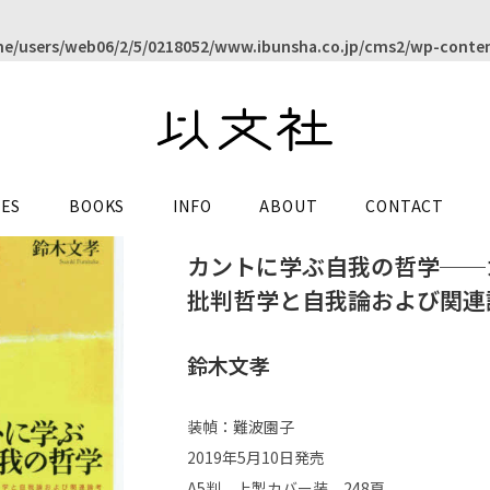
e/users/web06/2/5/0218052/www.ibunsha.co.jp/cms2/wp-conten
LES
BOOKS
INFO
ABOUT
CONTACT
カントに学ぶ自我の哲学──
批判哲学と自我論および関連
鈴木文孝
装幀：難波園子
2019年5月10日発売
A5判 上製カバー装 248頁