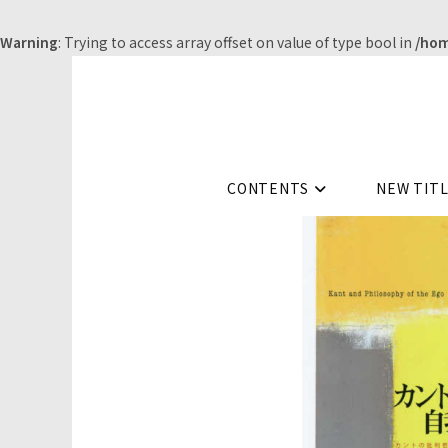
Warning
: Trying to access array offset on value of type bool in
/hom
コ
ン
テ
ン
ツ
CONTENTS
NEW TIT
へ
ス
キ
ッ
プ