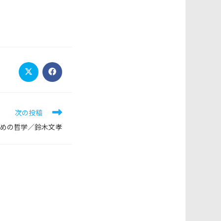
Opens
Opens
in
in
a
a
new
new
window
window
次の投稿
めの哲学／鈴木文孝