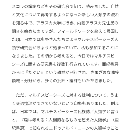
スコラの議論などもその研究会で知り、読みました。自然
と文化について再考するようになった新しい人類学の流れ
を知る中で、アラスカ大学に行き、内陸アラスカ先住民の
調査を始めたのですが、フィールドワークを終えて帰国し
た頃、日本では奥野さんたちによるマルチスピーシーズ人
類学研究会がちょうど始まっていて、私も参加することに
なりました。その頃から考えると、今日ではマルチスピー
シーズに関する研究書も複数刊行されています。亜紀書房
からは『たぐい』という雑誌が刊行され、さまざまな隣接
領域・分野から、多くの批評・論評もいただきました。
ただ、マルチスピーシーズに対する批判について、うま
く交通整理ができていないという印象もありました。例え
ば、日本では、マルチスピーシーズ民族誌／人類学と言う
と、『森は考える：人間的なるものを超えた人類学』（亜
紀書房）で知られるエドゥアルド・コーンの人類学のこと