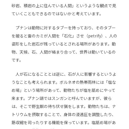
砂岩、積岩の上に住んでいる人間」というような観点で見
ていくこともできるのではないかと考えています。
プナンは動物に対するタブーを持っており、そのタブー
を破ると雷のカミが人間を「石化」させ（petrify）、人の
姿形をした岩石が残っているとされる場所があります。動
物、天候、石、人間が絡まり合って、世界は動いているの
です。
人が石になることとは逆に、石が人に影響するというよ
うなことも考えられます。ボルネオの熱帯雨林には「塩な
め場」という場所があって、動物たちが塩を舐めにやって
来ます。プナン語ではスンガンと呼んでいますが、彼ら
は、そこで野生獣の待ち伏せ猟をします。動物たちは、ナ
トリウムを摂取することで、身体の浸透圧を調整したり、
筋収縮を司ったりする機能を保っています。塩舐め場があ