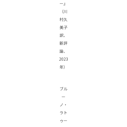
ー』
（川
村久
美子
訳、
新評
論、
2023
年）
ブル
ー
ノ・
ラト
ゥー