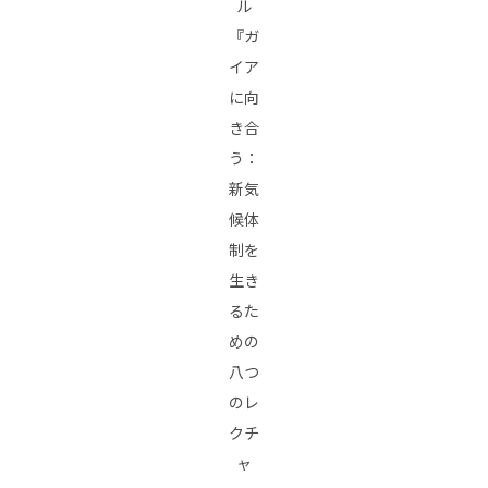
ル
『ガ
イア
に向
き合
う：
新気
候体
制を
生き
るた
めの
八つ
のレ
クチ
ャ