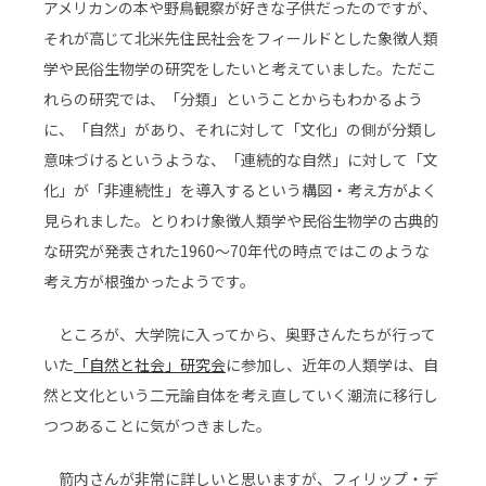
アメリカンの本や野鳥観察が好きな子供だったのですが、
それが高じて北米先住民社会をフィールドとした象徴人類
学や民俗生物学の研究をしたいと考えていました。ただこ
れらの研究では、「分類」ということからもわかるよう
に、「自然」があり、それに対して「文化」の側が分類し
意味づけるというような、「連続的な自然」に対して「文
化」が「非連続性」を導入するという構図・考え方がよく
見られました。とりわけ象徴人類学や民俗生物学の古典的
な研究が発表された1960〜70年代の時点ではこのような
考え方が根強かったようです。
ところが、大学院に入ってから、奥野さんたちが行って
いた
「自然と社会」研究会
に参加し、近年の人類学は、自
然と文化という二元論自体を考え直していく潮流に移行し
つつあることに気がつきました。
箭内さんが非常に詳しいと思いますが、フィリップ・デ