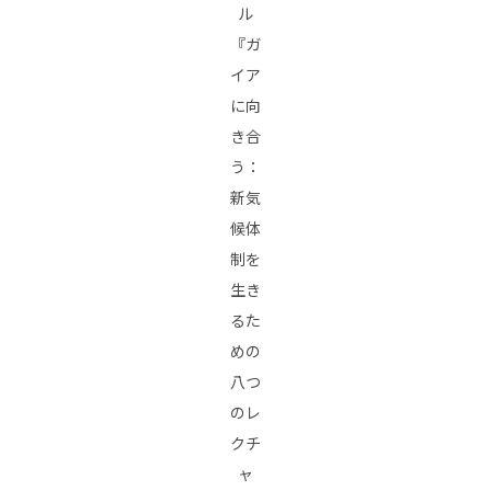
ル
『ガ
イア
に向
き合
う：
新気
候体
制を
生き
るた
めの
八つ
のレ
クチ
ャ