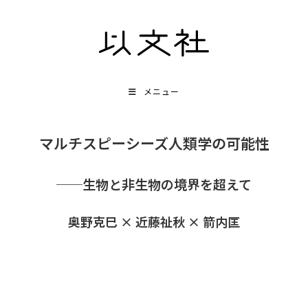
コ
ン
テ
ン
ツ
メニュー
へ
ス
マルチスピーシーズ人類学の可能性
キ
ッ
──生物と非生物の境界を超えて
プ
奥野克巳 × 近藤祉秋 × 箭内匡