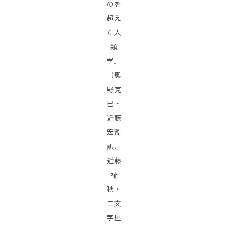
のを
超え
た人
類
学』
（奥
野克
巳・
近藤
宏監
訳、
近藤
祉
秋・
二文
字屋