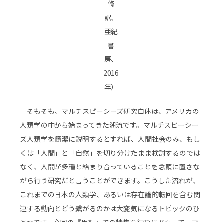
脩
訳、
亜紀
書
房、
2016
年）
そもそも、マルチスピーシーズ研究自体は、アメリカの
人類学の中から始まってきた潮流です。マルチスピーシー
ズ人類学を簡潔に説明するとすれば、人間社会のみ、もし
くは「人間」と「自然」を切り分けたまま検討するのでは
なく、人間が多種と絡まり合っていることを念頭に置きな
がら行う研究だと言うことができます。こうした流れが、
これまでの日本の人類学、あるいは存在論的転回を含む関
連する動向とどう繋がるのかは大変気になるトピックのひ
とつです。今回の『思想』での特集を編むにあたって、マ