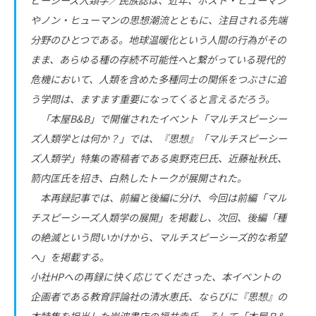
やノン・ヒューマンの思想潮流とともに、注目される先端
分野のひとつである。地球温暖化という人間の行為がその
まま、あらゆる種の存続不可能性へと繋がっている現代的
危機において、人類を含めた多種同士の関係をつぶさに追
う学問は、ますます重要になってくると言えるだろう。
「本屋B&B」で開催されたイベント「マルチスピーシー
ズ人類学とは何か？」では、『思想』「マルチスピーシー
ズ人類学」特集の寄稿者である奥野克巳氏、近藤祉秋氏、
箭内匡氏を招き、白熱したトークが展開された。
本再録記事では、前編と後編に分け、今回は前編「マル
チスピーシーズ人類学の展開」を掲載し、次回、後編「種
の絶滅という問いかけから、マルチスピーシーズ的な希望
へ」を掲載する。
小社HPへの再録に快く応じてくださった、本イベントの
企画者である教育評論社の清水恵氏、ならびに『思想』の
本特集を担当した岩波書店の福井幸氏、そして「本屋Ｂ&