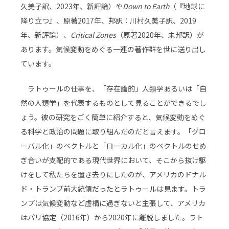
久美子訳、2023年、新評論）や
Down to Earth
（『地球に
降り立つ』、原著2017年、邦訳：川村久美子訳、2019
年、新評論）、
Critical Zones
（原著2020年、未邦訳）が
あります。気候変動をめぐる一連の著作群を世に送り出し
ています。
ラトゥールの仕事を、「存在論的」人類学あるいは「自
然の人類学」を代表するものとして見ることができるでし
ょう。彼の研究をごく簡単に紹介すると、気候変動をめぐ
る科学と政治の問題に取り組んだのだと言えます。「グロ
ーバル化」のベクトルと「ローカル化」のベクトルのせめ
ぎ合いが支配的である現代世界において、そこから抜け駆
けをして私たちを置き去りにしたのが、アメリカのドナル
ド・トランプ前大統領だったとラトゥールは見ます。トラ
ンプは気候変動など虚構に過ぎないと主張して、アメリカ
はパリ協定（2016年）から2020年に離脱しました。ラト