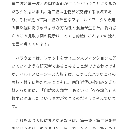
第二波と第一波との間で混血が生じたということになるの
だろうと思います。第二波は生物学と交錯する領域であ
り、それが遡って第一波の綿密なフィールドワークや現地
の自然観に寄り添うような方向性と混血が生じた。箭内さ
んのこの見取り図の提示は、とても的確にこれまでの流れ
を言い当てています。
ハラウェイは、ファクトをサイエンスフィクションに開
いていくような研究者であるとみることができるわけです
が、マルチスピーシーズ人類学は、こうしたハラウェイの
思想・哲学に導かれるとともに、西洋近代の枠組みを乗り
越えるために、「自然の人類学」あるいは「存在論的」人
類学と混淆したという見方ができるのだろうと考えていま
す。
これをより大胆にまとめるならば、第一波・第二波を経
るというのは、単なる「足し算」ではなく「掛け算」のよ