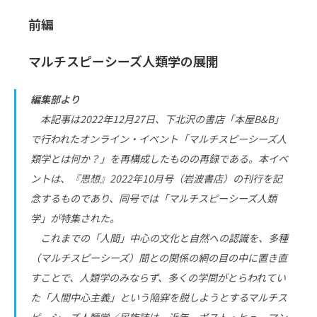
前編
マルチスピーシーズ人類学の展開
編集部より
本記事は2022年12月27日、下北沢の書店「本屋B&B」
で行われたオンライン・イベント「マルチスピーシーズ人
類学とは何か？」を再構成したものの再録である。本イベ
ントは、『思想』2022年10月号（岩波書店）の刊行を記
念するものであり、同号では「マルチスピーシーズ人類
学」が特集された。
これまでの「人間」中心の文化と自然への認識を、多種
（マルチスピーシーズ）間との関係の網の目の中に置き直
すことで、人類学のみならず、多くの学問がとらわれてい
た「人間中心主義」という陥穽を脱しようとするマルチス
ピーシーズ人類学／民族誌は、近年、ポスト・ヒューマン