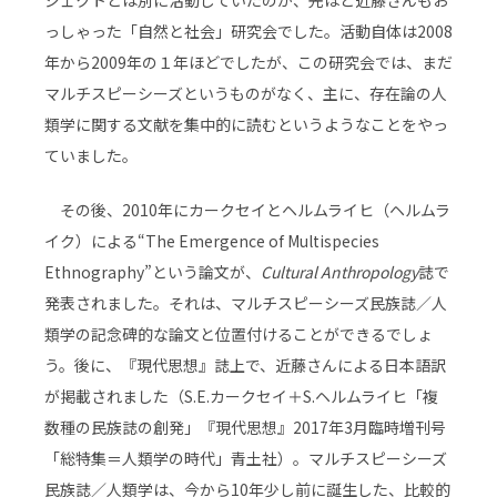
っしゃった「自然と社会」研究会でした。活動自体は2008
年から2009年の１年ほどでしたが、この研究会では、まだ
マルチスピーシーズというものがなく、主に、存在論の人
類学に関する文献を集中的に読むというようなことをやっ
ていました。
その後、2010年にカークセイとヘルムライヒ（ヘルムラ
イク）による“The Emergence of Multispecies
Ethnography”という論文が、
Cultural Anthropology
誌で
発表されました。それは、マルチスピーシーズ民族誌／人
類学の記念碑的な論文と位置付けることができるでしょ
う。後に、『現代思想』誌上で、近藤さんによる日本語訳
が掲載されました（S.E.カークセイ＋S.ヘルムライヒ「複
数種の民族誌の創発」『現代思想』2017年3月臨時増刊号
「総特集＝人類学の時代」青土社）。マルチスピーシーズ
民族誌／人類学は、今から10年少し前に誕生した、比較的