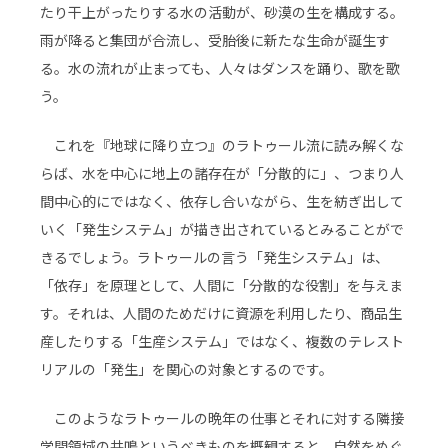
たり干上がったりする水の活動が、砂漠の生を構成する。
雨が降ると集団が合流し、受胎後に新たな生命が誕生す
る。水の流れが止まっても、人々はダンスを踊り、歌を歌
う。
これを『地球に降り立つ』のラトゥール流に読み解くな
らば、水を中心に地上の諸存在が「分散的に」、つまり人
間中心的にではなく、依存し合いながら、生を紡ぎ出して
いく「発生システム」が描き出されているとみることがで
きるでしょう。ラトゥールの言う「発生システム」は、
「依存」を原理として、人間に「分散的な役割」を与えま
す。それは、人間のためだけに資源を利用したり、商品生
産したりする「生産システム」ではなく、複数のテレスト
リアルの「発生」を関心の対象とするのです。
このようなラトゥールの晩年の仕事とそれに対する隣接
学問領域の共鳴というべきものを概観すると、自然をめぐ