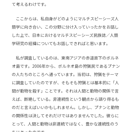
て考えるわけです。
ここからは、私自身がどのようにマルチスピーシーズ人
類学に向き合い、この分野に分け入っていったかをお話し
した上で、日本におけるマルチスピーシーズ民族誌／人類
学研究の経緯についてもお話しできればと思います。
私が調査しているのは、東南アジアの赤道直下のボルネ
オ島です。2006年から、ボルネオ島の狩猟民であるプナン
の人たちのところへ通っています。当初は、狩猟をテーマ
に調査していたのですが、そもそも狩猟とは基本的に「人
間が動物を殺す」ことです。それは人間と動物の関係で言
えば、断絶している。非連続性という観点から語り得るも
のだと言えばいいかもしれません。しかし、プナンと動物
の関係性は決してそれだけではありませんでした。彼らに
とって、人間と動物は非連続ではなく、豊かな連続性のう
ちにあったのです。