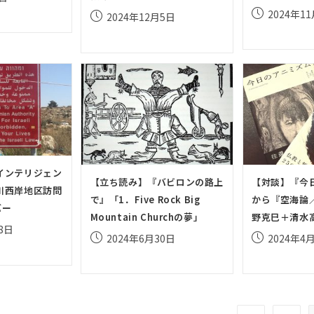
投
2024年1
投
2024年12月5日
稿
稿
公
公
開
開
日:
日:
インテリジェン
【立ち読み】『バビロンの路上
【対談】『今
川西岸地区訪問
で』「1．Five Rock Big
から『空海論
バー
Mountain Churchの夢」
野克巳＋清水
8日
投
投
2024年6月30日
2024年4
稿
稿
公
公
開
開
日:
日: