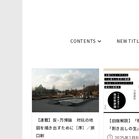
コ
ン
テ
ン
ツ
CONTENTS
NEW TIT
へ
ス
キ
ッ
プ
【連載】反−万博論 対抗の地
【旧版解説】「
図を描き出すために［序］／原
「剝き出しの生
口剛
投
2025年1月