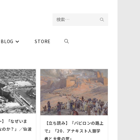
検
サ
索
イ
BLOG
STORE
ウ
を
ト
実
内
ェ
行
検
ブ
索
サ
イ
ー】「なぜいま
【立ち読み】『バビロンの路上
ト
なのか？」／仙波
で』「20．アナキスト人類学
者と大衆の死」