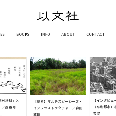
LES
BOOKS
INFO
ABOUT
CONTACT
【インタビュ
例外状態」と
【論考】マルチスピーシーズ・
〈平和都市〉
」／西谷修
インフラストラクチャー／森田
希望
敦郎
8日