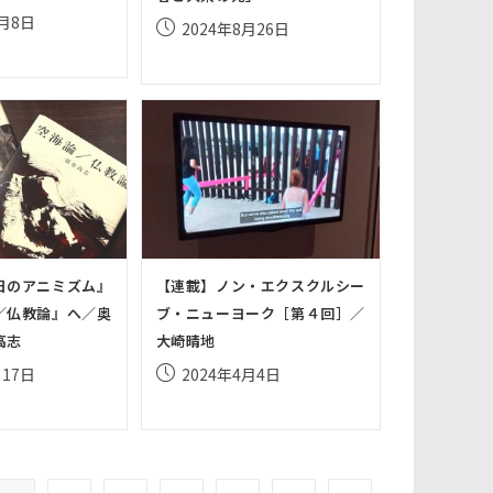
の
1月8日
投
2024年8月26日
稿
公
検
開
日:
索
を
ト
日のアニミズム』
【連載】ノン・エクスクルシー
／仏教論』へ／奥
ブ・ニューヨーク［第４回］／
グ
高志
大崎晴地
投
月17日
2024年4月4日
ル
稿
公
開
日: