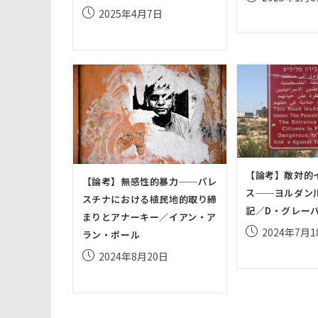
稿
投
2025年4月7日
公
稿
開
公
日:
開
日:
【論考】敵対的
【論考】無感性的暴力──パレ
ス──ヨルダン
スチナにおける植民地的取り締
記／D・グレー
まりとアナーキー／イアン・ア
投
2024年7月1
ラン・ポール
稿
投
2024年8月20日
公
稿
開
公
日:
開
日: