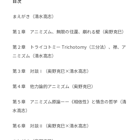
目次
まえがき（清水高志）
第１章 アニミズム、無限の往還、崩れる壁（奥野克巳）
第２章 トライコトミー Trichotomy（三分法）、禅、ア
ニミズム（清水高志）
第３章 対談Ⅰ（奥野克巳×清水高志）
第４章 他力論的アニミズム（奥野克巳）
第５章 アニミズム原論ーー《相依性》と情念の哲学（清
水高志）
第６章 対談Ⅱ（奥野克巳×清水高志）