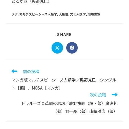
あとがき（奥野克巳）
タグ
:
マルチスピーシーズ人類学
,
人新世
,
文化人類学
,
環境思想
SHARE
SHARE
THIS
CONTENT
Opens
Opens
in
in
a
a
new
new
window
window
そ
前の投稿
の
マンガ版マルチスピーシーズ人類学／奥野克巳、シンジル
他
の
ト［編］、MOSA［マンガ］
記
次の投稿
事
ドゥルーズと革命の思想／鹿野祐嗣（編・著）廣瀬純
を
読
（著）堀千晶（著）山﨑雅広（著）
む