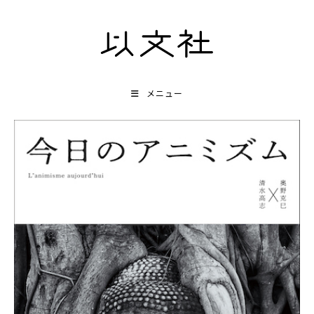
コ
ン
テ
ン
ツ
メニュー
へ
ス
キ
ッ
プ