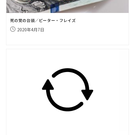
死の党の台頭／ピーター・フレイズ
投
2020年4月7日
稿
公
開
日: