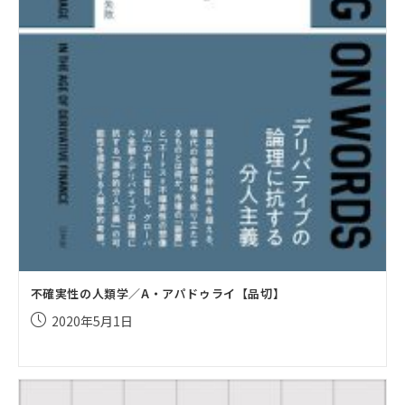
不確実性の人類学／A・アパドゥライ【品切】
投
2020年5月1日
稿
公
開
日: