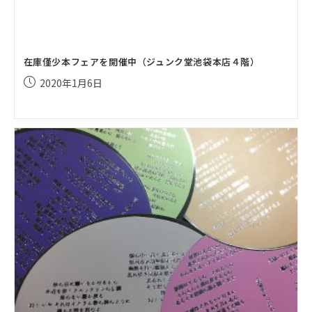
在庫僅少本フェアを開催中（ジュンク堂池袋本店４階）
投
2020年1月6日
稿
公
開
日: