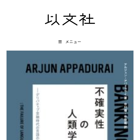
コ
ン
テ
ン
ツ
メニュー
へ
ス
キ
ッ
プ