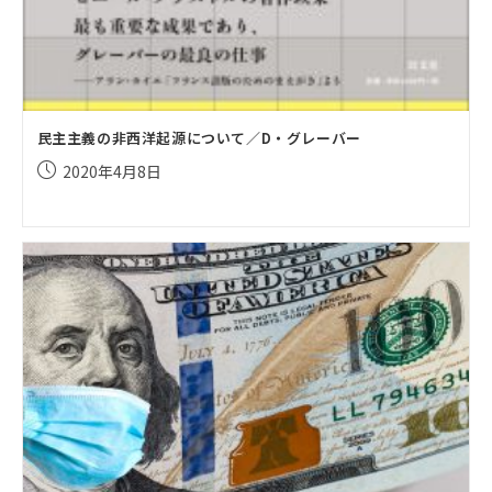
民主主義の非西洋起源について／D・グレーバー
投
2020年4月8日
稿
公
開
日: