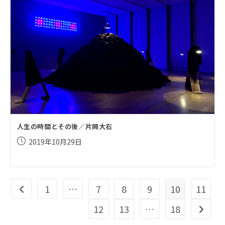
人生の時間とその後／片岡大右
投
2019年10月29日
稿
公
開
日:
1
…
7
8
9
10
11
前のページヘ
12
13
…
18
次のペ