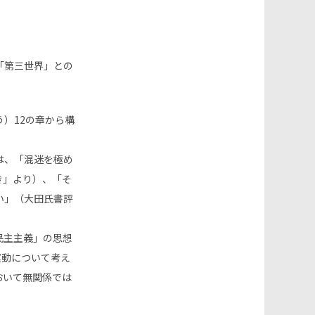
の
検
「第三世界」との
索
）12の章から構
を
は、「混迷を極め
ト
き」より）、「そ
い」（大田氏書評
グ
民主主義」の思想
ル
 運動について考え
おいて無関係では