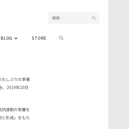
検
サ
索
イ
BLOG
STORE
ウ
を
ト
実
内
ェ
行
検
ブ
索
の久しぶりの単著
サ
、2019年10月
イ
抵抗運動の影響を
ト
動と形成」をもた