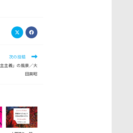
Opens
Opens
in
in
a
a
new
new
window
window
次の投稿
民主主義」の風景／大
田英昭