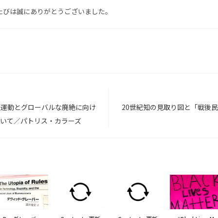
たびは誠にありがとうございました。
T
atter 運動とグローバルな廃絶に向け
20世紀知の見取り図と「戦後
いて／パトリス・カラーズ