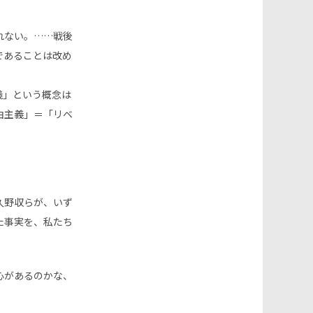
れない。……戦後
であることは改め
義」という概念は
由主義」＝「リベ
久野収らが、いず
た事実を、私たち
心があるのかな、