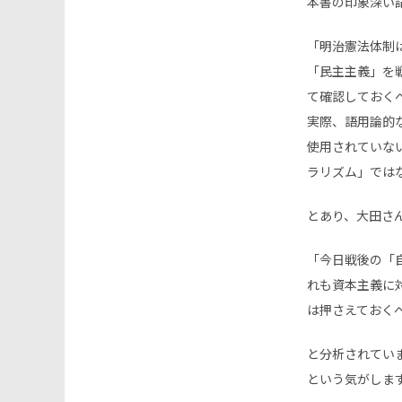
本書の印象深い
「明治憲法体制
「民主主義」を
て確認しておく
実際、語用論的
使用されていな
ラリズム」ではな
とあり、大田さ
「今日戦後の「
れも資本主義に
は押さえておく
と分析されてい
という気がしま