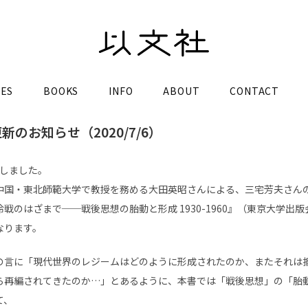
LES
BOOKS
INFO
ABOUT
CONTACT
 更新のお知らせ（2020/7/6）
更新しました。
中国・東北師範大学で教授を務める大田英昭さんによる、三宅芳夫さん
戦のはざまで──戦後思想の胎動と形成 1930-1960』（東京大学出版会
なります。
の言に「現代世界のレジームはどのように形成されたのか、またそれは
ら再編されてきたのか…」とあるように、本書では「戦後思想」の「胎
て、