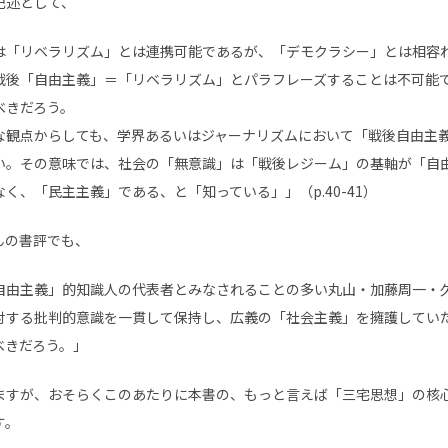
記述として、
は「リベラリズム」とは連携可能であるが、「デモクラシー」とは相容
戦後「自由主義」＝「リベラリズム」とパラフレーズすることは不可能
べきだろう。
な観点からしても、学界あるいはジャーナリズムにおいて「戦後自由主
い。その意味では、社会の「無意識」は「戦後レジーム」の基軸が「自
く、「民主主義」である、と「知っている」」（p.40-41）
んの書評でも、
自由主義」的知識人の代表者とみなされることの多い丸山・加藤周一・
対する批判的意識を一貫して保持し、広義の「社会主義」を擁護してい
べきだろう。」
ますが、おそらくこのあたりに本書の、もっと言えば「三宅思想」の核
す。