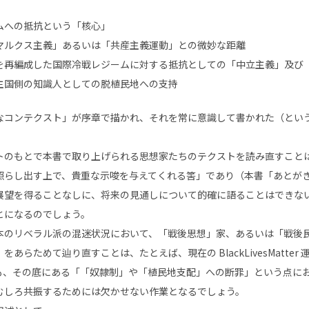
ムへの抵抗という「核心」
マルクス主義」あるいは「共産主義運動」との微妙な距離
を再編成した国際冷戦レジームに対する抵抗としての「中立主義」及び
主国側の知識人としての脱植民地への支持
なコンテクスト」が序章で描かれ、それを常に意識して書かれた（という
。
トのもとで本書で取り上げられる思想家たちのテクストを読み直すこと
照らし出す上で、貴重な示唆を与えてくれる筈」であり（本書「あとが
展望を得ることなしに、将来の見通しについて的確に語ることはできな
とになるのでしょう。
本のリベラル派の混迷状況において、「戦後思想」家、あるいは「戦後
あらためて辿り直すことは、たとえば、現在の BlackLivesMatter
も、その底にある「「奴隷制」や「植民地支配」への断罪」という点に
むしろ共振するためには欠かせない作業となるでしょう。