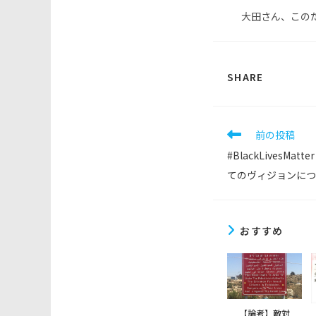
大田さん、この
SHARE
SHARE
THIS
CONTEN
そ
前の投稿
の
#BlackLivesM
他
の
てのヴィジョンにつ
記
事
を
読
おすすめ
む
【論考】敵対