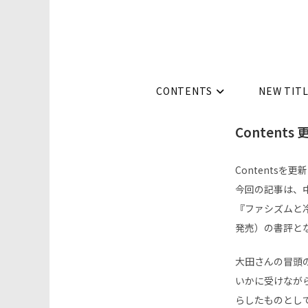
コ
ン
テ
ン
ツ
CONTENTS
NEW TIT
へ
ス
Contents
キ
ッ
Contentsを
プ
今回の記事は、
『ファシズムと冷
発売）の書評と
大田さんの冒頭
いかに受けなが
らしたものとし